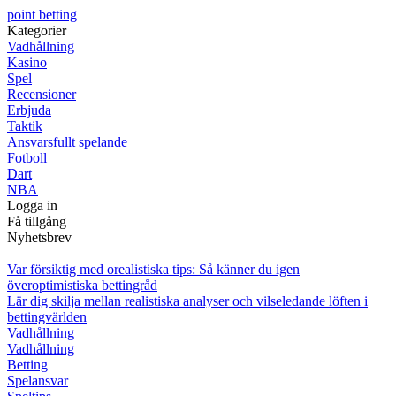
point betting
Kategorier
Vadhållning
Kasino
Spel
Recensioner
Erbjuda
Taktik
Ansvarsfullt spelande
Fotboll
Dart
NBA
Logga in
Få tillgång
Nyhetsbrev
Var försiktig med orealistiska tips: Så känner du igen
överoptimistiska bettingråd
Lär dig skilja mellan realistiska analyser och vilseledande löften i
bettingvärlden
Vadhållning
Vadhållning
Betting
Spelansvar