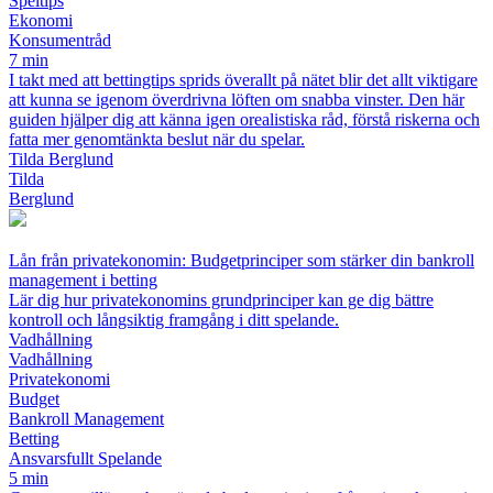
Speltips
Ekonomi
Konsumentråd
7 min
I takt med att bettingtips sprids överallt på nätet blir det allt viktigare
att kunna se igenom överdrivna löften om snabba vinster. Den här
guiden hjälper dig att känna igen orealistiska råd, förstå riskerna och
fatta mer genomtänkta beslut när du spelar.
Tilda Berglund
Tilda
Berglund
Lån från privatekonomin: Budgetprinciper som stärker din bankroll
management i betting
Lär dig hur privatekonomins grundprinciper kan ge dig bättre
kontroll och långsiktig framgång i ditt spelande.
Vadhållning
Vadhållning
Privatekonomi
Budget
Bankroll Management
Betting
Ansvarsfullt Spelande
5 min