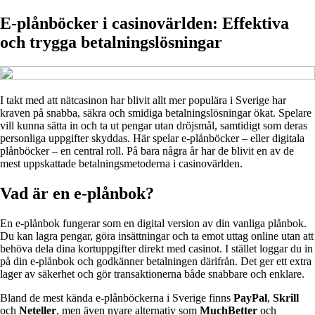
E-plånböcker i casinovärlden: Effektiva
och trygga betalningslösningar
I takt med att nätcasinon har blivit allt mer populära i Sverige har
kraven på snabba, säkra och smidiga betalningslösningar ökat. Spelare
vill kunna sätta in och ta ut pengar utan dröjsmål, samtidigt som deras
personliga uppgifter skyddas. Här spelar e-plånböcker – eller digitala
plånböcker – en central roll. På bara några år har de blivit en av de
mest uppskattade betalningsmetoderna i casinovärlden.
Vad är en e-plånbok?
En e-plånbok fungerar som en digital version av din vanliga plånbok.
Du kan lagra pengar, göra insättningar och ta emot uttag online utan att
behöva dela dina kortuppgifter direkt med casinot. I stället loggar du in
på din e-plånbok och godkänner betalningen därifrån. Det ger ett extra
lager av säkerhet och gör transaktionerna både snabbare och enklare.
Bland de mest kända e-plånböckerna i Sverige finns
PayPal
,
Skrill
och
Neteller
, men även nyare alternativ som
MuchBetter
och