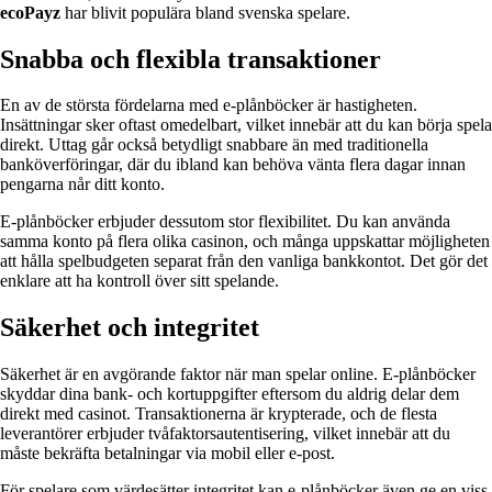
ecoPayz
har blivit populära bland svenska spelare.
Snabba och flexibla transaktioner
En av de största fördelarna med e-plånböcker är hastigheten.
Insättningar sker oftast omedelbart, vilket innebär att du kan börja spela
direkt. Uttag går också betydligt snabbare än med traditionella
banköverföringar, där du ibland kan behöva vänta flera dagar innan
pengarna når ditt konto.
E-plånböcker erbjuder dessutom stor flexibilitet. Du kan använda
samma konto på flera olika casinon, och många uppskattar möjligheten
att hålla spelbudgeten separat från den vanliga bankkontot. Det gör det
enklare att ha kontroll över sitt spelande.
Säkerhet och integritet
Säkerhet är en avgörande faktor när man spelar online. E-plånböcker
skyddar dina bank- och kortuppgifter eftersom du aldrig delar dem
direkt med casinot. Transaktionerna är krypterade, och de flesta
leverantörer erbjuder tvåfaktorsautentisering, vilket innebär att du
måste bekräfta betalningar via mobil eller e-post.
För spelare som värdesätter integritet kan e-plånböcker även ge en viss