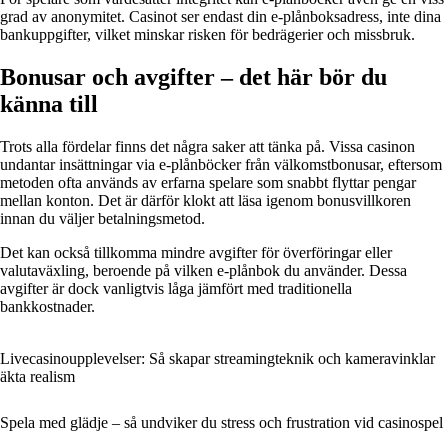
grad av anonymitet. Casinot ser endast din e-plånboksadress, inte dina
bankuppgifter, vilket minskar risken för bedrägerier och missbruk.
Bonusar och avgifter – det här bör du
känna till
Trots alla fördelar finns det några saker att tänka på. Vissa casinon
undantar insättningar via e-plånböcker från välkomstbonusar, eftersom
metoden ofta används av erfarna spelare som snabbt flyttar pengar
mellan konton. Det är därför klokt att läsa igenom bonusvillkoren
innan du väljer betalningsmetod.
Det kan också tillkomma mindre avgifter för överföringar eller
valutaväxling, beroende på vilken e-plånbok du använder. Dessa
avgifter är dock vanligtvis låga jämfört med traditionella
bankkostnader.
Livecasinoupplevelser: Så skapar streamingteknik och kameravinklar
äkta realism
Spela med glädje – så undviker du stress och frustration vid casinospel