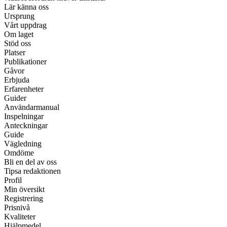
Lär känna oss
Ursprung
Vårt uppdrag
Om laget
Stöd oss
Platser
Publikationer
Gåvor
Erbjuda
Erfarenheter
Guider
Användarmanual
Inspelningar
Anteckningar
Guide
Vägledning
Omdöme
Bli en del av oss
Tipsa redaktionen
Profil
Min översikt
Registrering
Prisnivå
Kvaliteter
Hjälpmedel