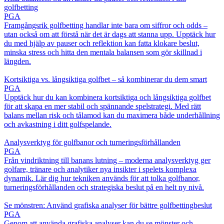
golfbetting
PGA
Framgångsrik golfbetting handlar inte bara om siffror och odds –
utan också om att förstå när det är dags att stanna upp. Upptäck hur
du med hjälp av pauser och reflektion kan fatta klokare beslut,
minska stress och hitta den mentala balansen som gör skillnad i
längden.
Kortsiktiga vs. långsiktiga golfbet – så kombinerar du dem smart
PGA
Upptäck hur du kan kombinera kortsiktiga och långsiktiga golfbet
för att skapa en mer stabil och spännande spelstrategi. Med rätt
balans mellan risk och tålamod kan du maximera både underhållning
och avkastning i ditt golfspelande.
Analysverktyg för golfbanor och turneringsförhållanden
PGA
Från vindriktning till banans lutning – moderna analysverktyg ger
golfare, tränare och analytiker nya insikter i spelets komplexa
dynamik. Lär dig hur tekniken används för att tolka golfbanor,
turneringsförhållanden och strategiska beslut på en helt ny nivå.
Se mönstren: Använd grafiska analyser för bättre golfbettingbeslut
PGA
Genom att använda grafiska analyser kan du se mönster och