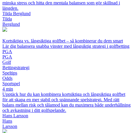
minska stress och hitta den mentala balansen som gör skillnad i
längden.
Tilda Berglund
Tilda
Berglund
Kortsiktiga vs. långsiktiga golfbet – så kombinerar du dem smart
Lär dig balansera snabba vinster med långsiktig strategi i golfbetting
PGA
PGA
Golf
Bettingstrategi
Speltips
Odds
Sportspel
4 min
Upptäck hur du kan kombinera kortsiktiga och långsiktiga golfbet
för att skapa en mer stabil och spännande spelstrategi. Med rätt
balans mellan risk och tålamod kan du maximera både underhållning
och avkastning i ditt golfspelande.
Hans Larsson
Hans
Larsson