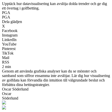
Upptäck hur datavisualisering kan avslöja dolda trender och ge dig
ett övertag i golfbetting.
PGA
PGA
Dela glädjen
X
Facebook
Instagram
LinkedIn
YouTube
Pinterest
TikTok
Mail
RSS
2 min
Genom att använda grafiska analyser kan du se mönster och
samband som siffror ensamma inte avslöjar. Lär dig hur visualisering
av golfdata kan förvandla din intuition till välgrundade beslut och
förbättra dina bettingstrategier.
Oscar Söderlund
Oscar
Söderlund