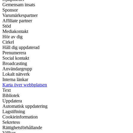
Gemensam insats
Sponsor
Varumärkespartner
Affiliate partner
Stöd
Mediakontakt
Hör av dig
Cirkel
Håll dig uppdaterad
Prenumerera
Social kontakt
Broadcasting
Användargrupp
Lokalt nätverk
Interna länkar
Karta över webbplatsen
Text
Bibliotek
Uppdatera
Automatisk uppdatering
Lagstiftning
Cookieinformation
Sekretess
Rättighetsförhållande
Villkor